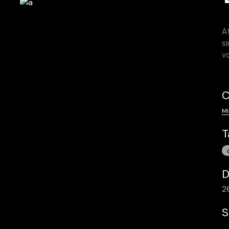
A
si
v
C
MI
T
D
2
S