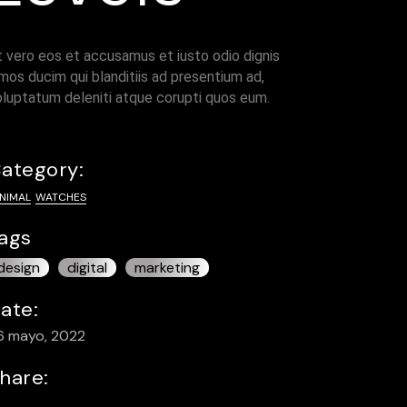
incidencias
Reservas
t vero eos et accusamus et iusto odio dignis
mos ducim qui blanditiis ad presentium ad,
oluptatum deleniti atque corupti quos eum.
ategory:
NIMAL
WATCHES
ags
design
digital
marketing
ate:
6 mayo, 2022
hare: