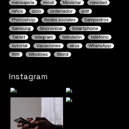
mensajería
movil
Movistar
navidad
niños
ocio
ordenador
pdf
Photoshop
Redes sociales
Sampedros
Samsung
Sincronizar
Smartphone
Tablet
telegram
televisión
teléfono
tutorial
Vacaciones
virus
WhatsApp
Wifi
Windows
Word
Instagram