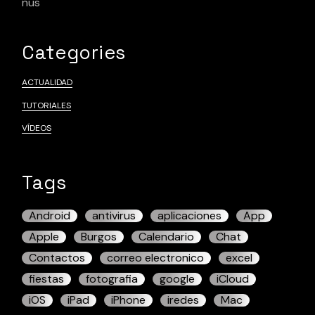
nus
Categories
ACTUALIDAD
TUTORIALES
VÍDEOS
Tags
Android
antivirus
aplicaciones
App
Apple
Burgos
Calendario
Chat
Contactos
correo electronico
excel
fiestas
fotografia
google
iCloud
iOS
iPad
iPhone
iredes
Mac