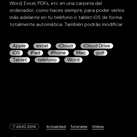
Word, Excel, PDFs, etc en una carpeta del
ordenador, como haces siempre, para poder verlos
más adelante en tu teléfono o tablet iOS de forma
totalmente automática. También podrás modificar
Apple
excel
iCloud
iCloud Drive
iOS
iPad
iPhone
Mac
pdf
Tablet
teléfono
Word
7 JULIO, 2014
Actualidad
Tutoriales
Vídeos