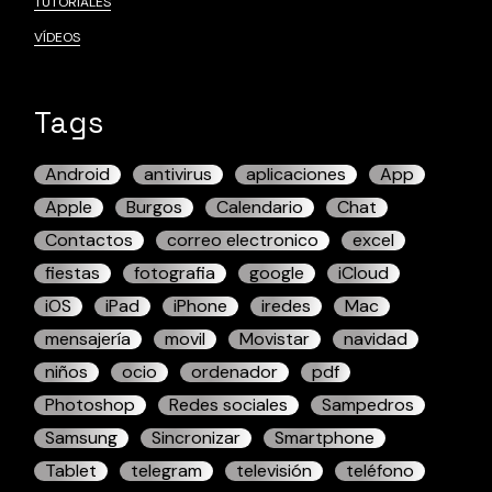
TUTORIALES
VÍDEOS
Tags
Android
antivirus
aplicaciones
App
Apple
Burgos
Calendario
Chat
Contactos
correo electronico
excel
fiestas
fotografia
google
iCloud
iOS
iPad
iPhone
iredes
Mac
mensajería
movil
Movistar
navidad
niños
ocio
ordenador
pdf
Photoshop
Redes sociales
Sampedros
Samsung
Sincronizar
Smartphone
Tablet
telegram
televisión
teléfono