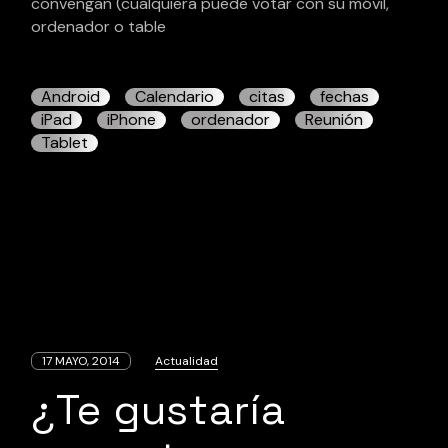
convengan (cualquiera puede votar con su móvil,
ordenador o table
Android
Calendario
citas
fechas
iPad
iPhone
ordenador
Reunión
Tablet
17 MAYO, 2014
Actualidad
¿Te gustaría