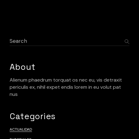
Paginación
de
entradas
Search
About
Alienum phaedrum torquat os nec eu, vis detraxit
periculis ex, nihil expet endis lorem in eu volut pat
nus
Categories
ACTUALIDAD