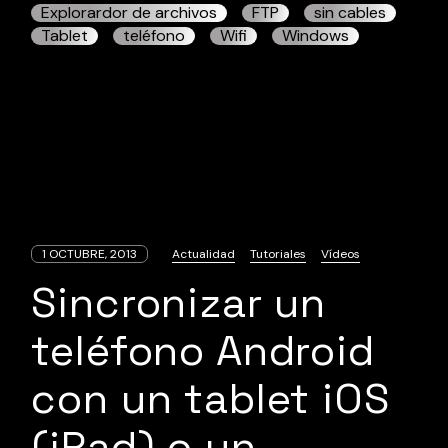
Explorardor de archivos
FTP
sin cables
Tablet
teléfono
Wifi
Windows
1 OCTUBRE, 2013
Actualidad
Tutoriales
Vídeos
Sincronizar un
teléfono Android
con un tablet iOS
(iPad) o un