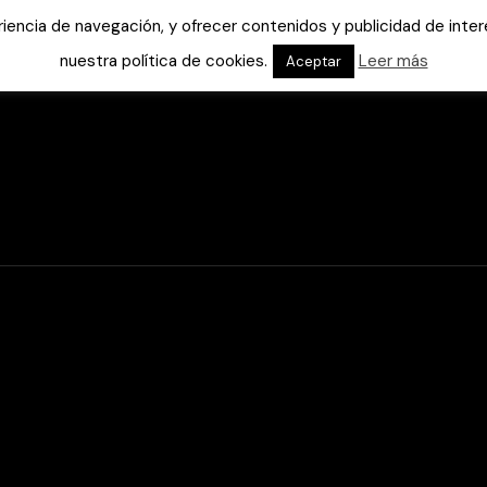
eriencia de navegación, y ofrecer contenidos y publicidad de int
nuestra política de cookies.
Leer más
Aceptar
Ayuda
Servicios
Tutoriales
Área cli
Soporte o
Marcado
WEB
Marcado
APLICACI
Acceso F
Área priv
Antivirus
Notificac