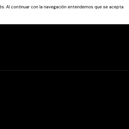
erés. Al continuar con la navegación entendemos que se acepta
entes
Actualidad
Conocenos
Contacto
nline
r WhatsApp
r WhatsApp
ON
TP
ada
ión de