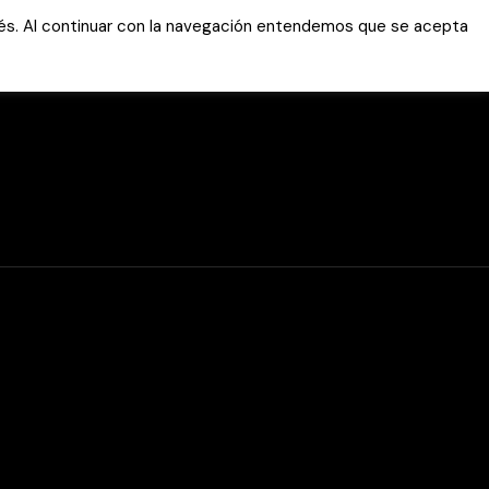
erés. Al continuar con la navegación entendemos que se acepta
Servicios
Tutoriales
Área clientes
Soporte online
Marcador WhatsAp
WEB
Marcador WhatsAp
APLICACION
Acceso FTP
Área privada
Antivirus
Notificación de