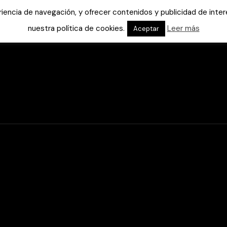
eriencia de navegación, y ofrecer contenidos y publicidad de int
nuestra política de cookies.
Leer más
Aceptar
Inicio
Ayuda