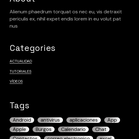
Alienum phaedrum torquat os nec eu, vis detraxit
periculis ex, nihil expet endis lorem in eu volut pat
nus
Categories
ACTUALIDAD
TUTORIALES
VÍDEOS
Tags
Android
antivirus
aplicaciones
App
Apple
Burgos
Calendario
Chat
Contactos
correo electronico
excel