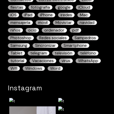
fiestas
fotografia
google
iCloud
iOS
iPad
iPhone
iredes
Mac
mensajería
movil
Movistar
navidad
niños
ocio
ordenador
pdf
Photoshop
Redes sociales
Sampedros
Samsung
Sincronizar
Smartphone
Tablet
telegram
televisión
teléfono
tutorial
Vacaciones
virus
WhatsApp
Wifi
Windows
Word
Instagram