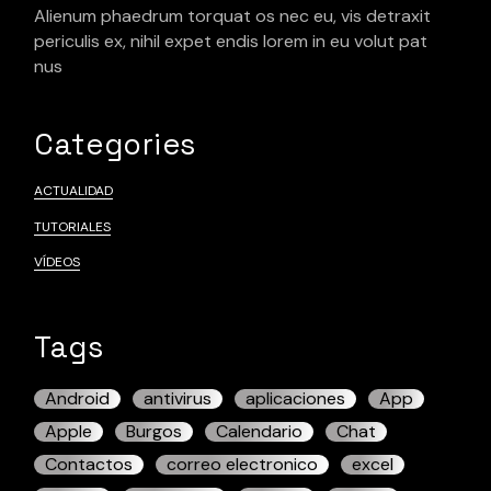
Alienum phaedrum torquat os nec eu, vis detraxit
periculis ex, nihil expet endis lorem in eu volut pat
nus
Categories
ACTUALIDAD
TUTORIALES
VÍDEOS
Tags
Android
antivirus
aplicaciones
App
Apple
Burgos
Calendario
Chat
Contactos
correo electronico
excel