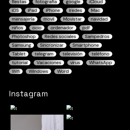
fiestas
fotografia
google
iCloud
iOS
iPad
iPhone
iredes
Mac
mensajería
movil
Movistar
navidad
niños
ocio
ordenador
pdf
Photoshop
Redes sociales
Sampedros
Samsung
Sincronizar
Smartphone
Tablet
telegram
televisión
teléfono
tutorial
Vacaciones
virus
WhatsApp
Wifi
Windows
Word
Instagram