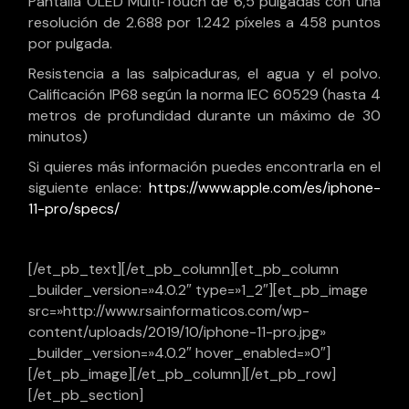
Pantalla OLED Multi‑Touch de 6,5 pulgadas con una
resolución de 2.688 por 1.242 píxeles a 458 puntos
por pulgada.
Resistencia a las salpicaduras, el agua y el polvo.
Calificación IP68 según la norma IEC 60529 (hasta 4
metros de profundidad durante un máximo de 30
minutos)
Si quieres más información puedes encontrarla en el
siguiente enlace:
https://www.apple.com/es/iphone-
11-pro/specs/
[/et_pb_text][/et_pb_column][et_pb_column
_builder_version=»4.0.2″ type=»1_2″][et_pb_image
src=»http://www.rsainformaticos.com/wp-
content/uploads/2019/10/iphone-11-pro.jpg»
_builder_version=»4.0.2″ hover_enabled=»0″]
[/et_pb_image][/et_pb_column][/et_pb_row]
[/et_pb_section]