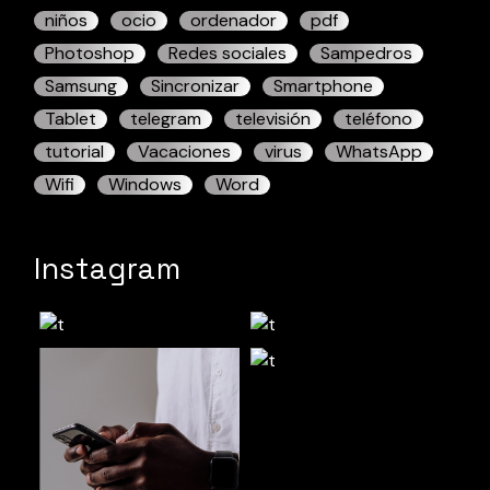
niños
ocio
ordenador
pdf
Photoshop
Redes sociales
Sampedros
Samsung
Sincronizar
Smartphone
Tablet
telegram
televisión
teléfono
tutorial
Vacaciones
virus
WhatsApp
Wifi
Windows
Word
Instagram