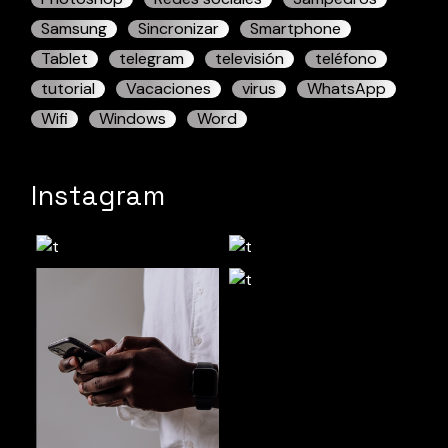
Samsung
Sincronizar
Smartphone
Tablet
telegram
televisión
teléfono
tutorial
Vacaciones
virus
WhatsApp
Wifi
Windows
Word
Instagram