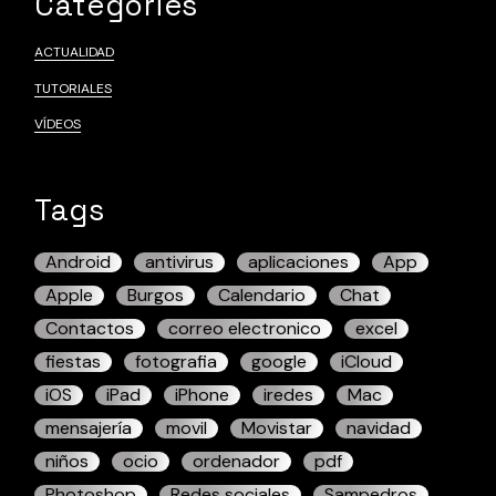
Categories
ACTUALIDAD
TUTORIALES
VÍDEOS
Tags
Android
antivirus
aplicaciones
App
Apple
Burgos
Calendario
Chat
Contactos
correo electronico
excel
fiestas
fotografia
google
iCloud
iOS
iPad
iPhone
iredes
Mac
mensajería
movil
Movistar
navidad
niños
ocio
ordenador
pdf
Photoshop
Redes sociales
Sampedros