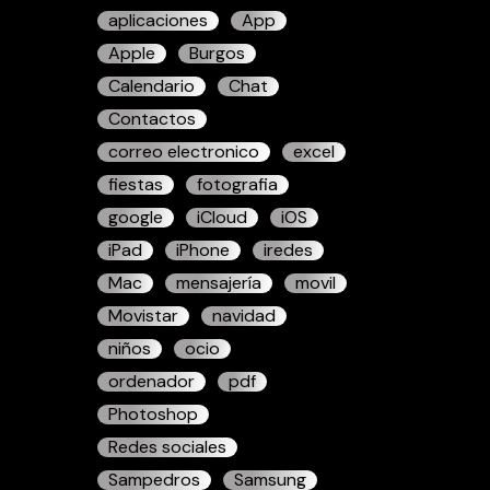
aplicaciones
App
Apple
Burgos
Calendario
Chat
Contactos
correo electronico
excel
fiestas
fotografia
google
iCloud
iOS
iPad
iPhone
iredes
Mac
mensajería
movil
Movistar
navidad
niños
ocio
ordenador
pdf
Photoshop
Redes sociales
Sampedros
Samsung