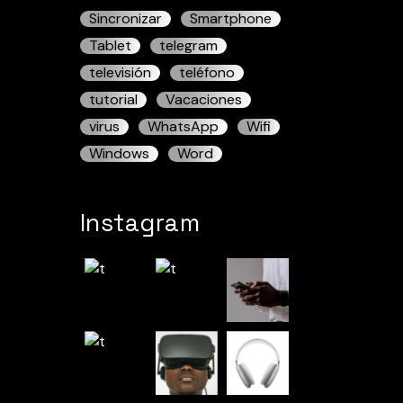
Sincronizar
Smartphone
Tablet
telegram
televisión
teléfono
tutorial
Vacaciones
virus
WhatsApp
Wifi
Windows
Word
Instagram