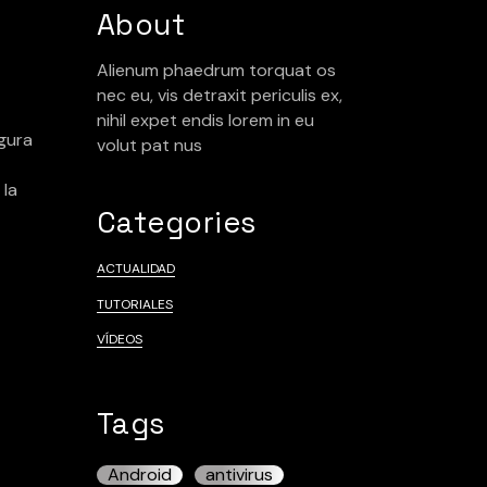
incidencias
About
Reservas
Alienum phaedrum torquat os
nec eu, vis detraxit periculis ex,
nihil expet endis lorem in eu
gura
volut pat nus
 la
Categories
ACTUALIDAD
TUTORIALES
VÍDEOS
Tags
Android
antivirus