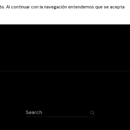
erés. Al continuar con la navegación entendemos que se acepta
Servicios
Tutoriales
Área clientes
Soporte online
Marcador WhatsAp
WEB
Marcador WhatsAp
APLICACION
Acceso FTP
Área privada
Search
Antivirus
Notificación de