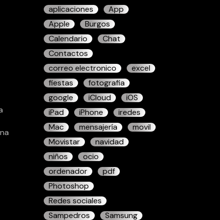
aplicaciones
App
Apple
Burgos
Calendario
Chat
Contactos
correo electronico
excel
fiestas
fotografia
google
iCloud
iOS
a
iPad
iPhone
iredes
Mac
mensajería
movil
ina
Movistar
navidad
niños
ocio
ordenador
pdf
Photoshop
Redes sociales
Sampedros
Samsung