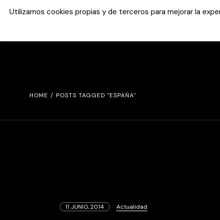
Skip
to
Utilizamos cookies propias y de terceros para mejorar la exp
the
content
HOME
POSTS TAGGED "ESPAÑA"
11 JUNIO, 2014
Actualidad