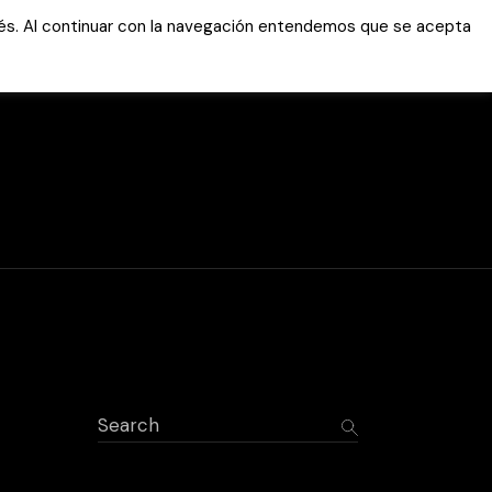
erés. Al continuar con la navegación entendemos que se acepta
Servicios
Tutoriales
Área clientes
Soporte online
Marcador WhatsAp
WEB
Marcador WhatsAp
APLICACION
Acceso FTP
Área privada
Search
Antivirus
Notificación de