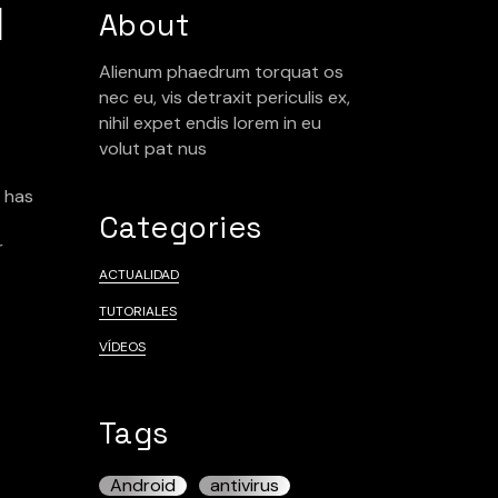
incidencias
l
About
Reservas
Alienum phaedrum torquat os
nec eu, vis detraxit periculis ex,
nihil expet endis lorem in eu
volut pat nus
o has
Categories
r
ACTUALIDAD
TUTORIALES
VÍDEOS
Tags
Android
antivirus