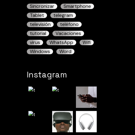
Sincronizar
Smartphone
Tablet
telegram
televisión
teléfono
tutorial
Vacaciones
virus
WhatsApp
Wifi
Windows
Word
Instagram