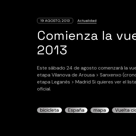
19 AGOSTO, 2013
Actualidad
Comienza la vue
2013
Este sábado 24 de agosto comenzará la vuel
etapa Vilanova de Arousa > Sanxenxo (crono 
etapa Leganés > Madrid Si quieres ver el list
oficial.
bicicleta
España
mapa
Vuelta cic