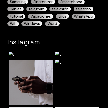
Samsung
Sincronizar
Smartphone
Tablet
telegram
televisión
teléfono
tutorial
Vacaciones
virus
WhatsApp
Wifi
Windows
Word
Instagram