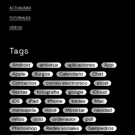
ACTUALIDAD
TUTORIALES
VÍDEOS
Tags
Android
antivirus
aplicaciones
App
Apple
Burgos
Calendario
Chat
Contactos
correo electronico
excel
fiestas
fotografia
google
iCloud
iOS
iPad
iPhone
iredes
Mac
mensajería
movil
Movistar
navidad
niños
ocio
ordenador
pdf
Photoshop
Redes sociales
Sampedros