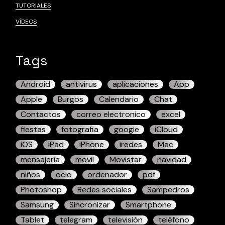
TUTORIALES
VÍDEOS
Tags
Android
antivirus
aplicaciones
App
Apple
Burgos
Calendario
Chat
Contactos
correo electronico
excel
fiestas
fotografia
google
iCloud
iOS
iPad
iPhone
iredes
Mac
mensajería
movil
Movistar
navidad
niños
ocio
ordenador
pdf
Photoshop
Redes sociales
Sampedros
Samsung
Sincronizar
Smartphone
Tablet
telegram
televisión
teléfono