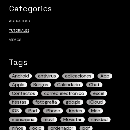
Categories
ACTUALIDAD
TUTORIALES
VÍDEOS
Tags
Android
antivirus
aplicaciones
App
Apple
Burgos
Calendario
Chat
Contactos
correo electronico
excel
fiestas
fotografia
google
iCloud
iOS
iPad
iPhone
iredes
Mac
mensajería
movil
Movistar
navidad
niños
ocio
ordenador
pdf