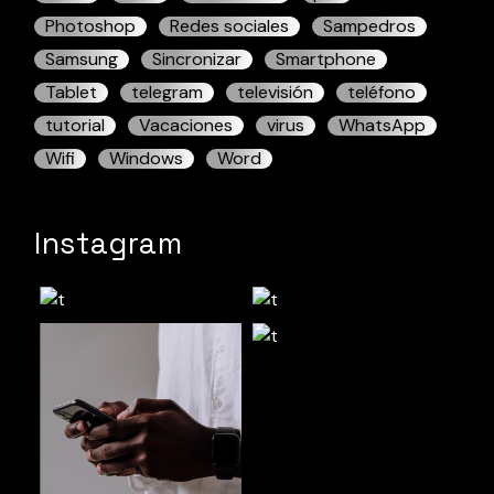
Photoshop
Redes sociales
Sampedros
Samsung
Sincronizar
Smartphone
Tablet
telegram
televisión
teléfono
tutorial
Vacaciones
virus
WhatsApp
Wifi
Windows
Word
Instagram