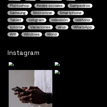
Photoshop
Redes sociales
Sampedros
Samsung
Sincronizar
Smartphone
Tablet
telegram
televisión
teléfono
tutorial
Vacaciones
virus
WhatsApp
Wifi
Windows
Word
Instagram