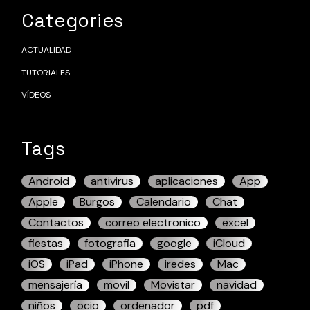
Categories
ACTUALIDAD
TUTORIALES
VÍDEOS
Tags
Android
antivirus
aplicaciones
App
Apple
Burgos
Calendario
Chat
Contactos
correo electronico
excel
fiestas
fotografia
google
iCloud
iOS
iPad
iPhone
iredes
Mac
mensajería
movil
Movistar
navidad
niños
ocio
ordenador
pdf